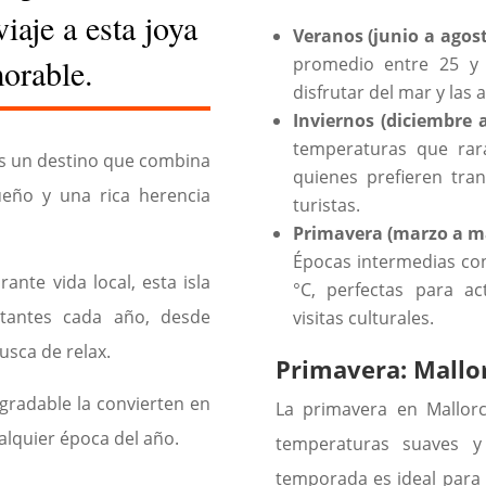
iaje a esta joya
Veranos (junio a agost
orable.
promedio entre 25 y 
disfrutar del mar y las a
Inviernos (diciembre a
temperaturas que rara
 es un destino que combina
quienes prefieren tra
ueño y una rica herencia
turistas.
Primavera (marzo a ma
Épocas intermedias co
ante vida local, esta isla
°C, perfectas para ac
itantes cada año, desde
visitas culturales.
usca de relax.
Primavera: Mallor
agradable la convierten en
La primavera en Mallorc
ualquier época del año.
temperaturas suaves y 
temporada es ideal para 