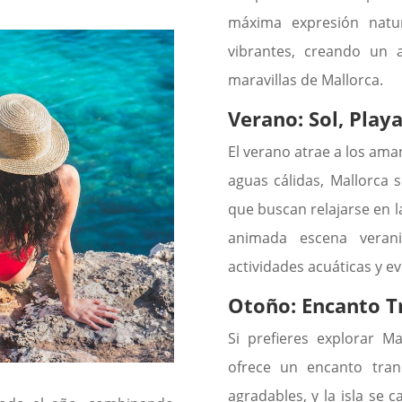
máxima expresión natur
vibrantes, creando un 
maravillas de Mallorca.
Verano: Sol, Playa
El verano atrae a los aman
aguas cálidas, Mallorca 
que buscan relajarse en la
animada escena verani
actividades acuáticas y ev
Otoño: Encanto T
Si prefieres explorar M
ofrece un encanto tran
agradables, y la isla se 