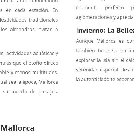
todo el año, combinando
momento perfecto pa
cas en cada estación. En
aglomeraciones y apreciar 
festividades tradicionales
Invierno: La Bell
los almendros invitan a
Aunque Mallorca es con
también tiene su encan
s, actividades acuáticas y
explorar la isla sin el c
ntras que el otoño ofrece
serenidad especial. Descu
dable y menos multitudes,
la autenticidad te esperan
cual sea la época, Mallorca
n su mezcla de paisajes,
 Mallorca